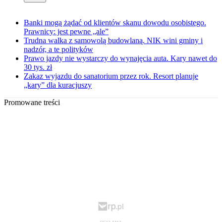
Banki mogą żądać od klientów skanu dowodu osobistego.
Prawnicy: jest pewne „ale”
Trudna walka z samowolą budowlaną. NIK wini gminy i
nadzór, a te polityków
Prawo jazdy nie wystarczy do wynajęcia auta. Kary nawet do
30 tys. zł
Zakaz wyjazdu do sanatorium przez rok. Resort planuje
„kary” dla kuracjuszy
Promowane treści