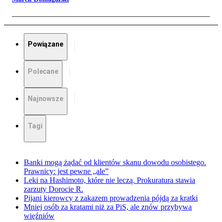
Powiązane
Polecane
Najnowsze
Tagi
Banki mogą żądać od klientów skanu dowodu osobistego.
Prawnicy: jest pewne „ale”
Leki na Hashimoto, które nie leczą. Prokuratura stawia
zarzuty Dorocie R.
Pijani kierowcy z zakazem prowadzenia pójdą za kratki
Mniej osób za kratami niż za PiS, ale znów przybywa
więźniów