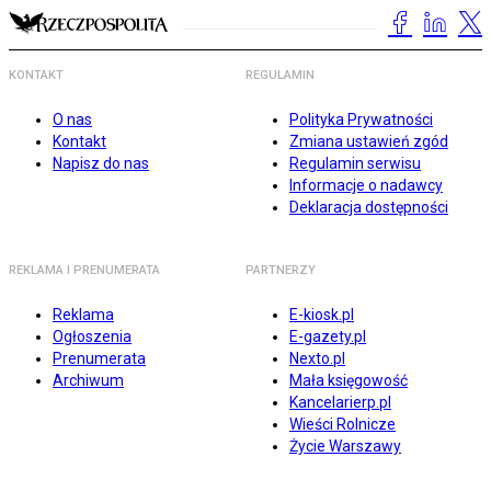
KONTAKT
REGULAMIN
O nas
Polityka Prywatności
Kontakt
Zmiana ustawień zgód
Napisz do nas
Regulamin serwisu
Informacje o nadawcy
Deklaracja dostępności
REKLAMA I PRENUMERATA
PARTNERZY
Reklama
E-kiosk.pl
Ogłoszenia
E-gazety.pl
Prenumerata
Nexto.pl
Archiwum
Mała księgowość
Kancelarierp.pl
Wieści Rolnicze
Życie Warszawy