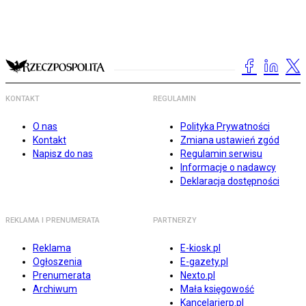
KONTAKT
REGULAMIN
O nas
Polityka Prywatności
Kontakt
Zmiana ustawień zgód
Napisz do nas
Regulamin serwisu
Informacje o nadawcy
Deklaracja dostępności
REKLAMA I PRENUMERATA
PARTNERZY
Reklama
E-kiosk.pl
Ogłoszenia
E-gazety.pl
Prenumerata
Nexto.pl
Archiwum
Mała księgowość
Kancelarierp.pl