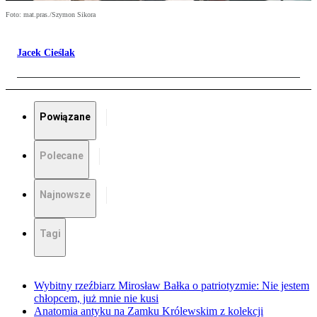
Foto: mat.pras./Szymon Sikora
Jacek Cieślak
Powiązane
Polecane
Najnowsze
Tagi
Wybitny rzeźbiarz Mirosław Bałka o patriotyzmie: Nie jestem
chłopcem, już mnie nie kusi
Anatomia antyku na Zamku Królewskim z kolekcji