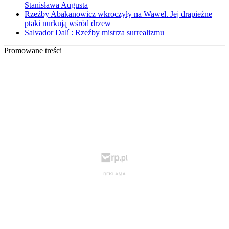
Stanisława Augusta
Rzeźby Abakanowicz wkroczyły na Wawel. Jej drapieżne
ptaki nurkują wśród drzew
Salvador Dalí : Rzeźby mistrza surrealizmu
Promowane treści