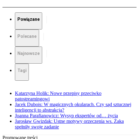
Powiązane
Polecane
Najnowsze
Tagi
Katarzyna Holik: Nowe przepisy przeciwko
patostreamingowi
Jacek Dubois: W magicznych okularach. Czy sąd sztucznej
inteligencji to abstrakcja?
Joanna Parafianowicz: Wysyp ekspertów od… życia
Jarosław Gwizdak: Ustne motywy orzeczenia ws. Żaka
spełniły swoje zadanie
Promowane treści