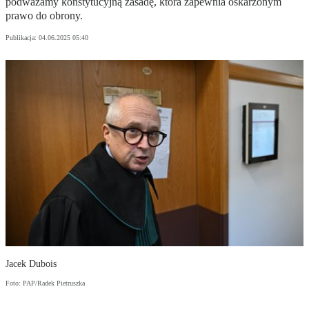
podważamy konstytucyjną zasadę, która zapewnia oskarżonym
prawo do obrony.
Publikacja:
04.06.2025 05:40
Jacek Dubois
Foto: PAP/Radek Pietruszka