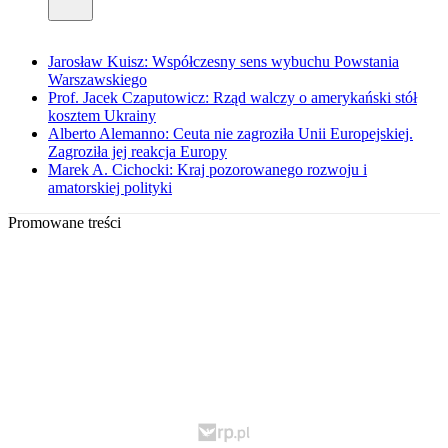
Jarosław Kuisz: Współczesny sens wybuchu Powstania
Warszawskiego
Prof. Jacek Czaputowicz: Rząd walczy o amerykański stół
kosztem Ukrainy
Alberto Alemanno: Ceuta nie zagroziła Unii Europejskiej.
Zagroziła jej reakcja Europy
Marek A. Cichocki: Kraj pozorowanego rozwoju i
amatorskiej polityki
Promowane treści