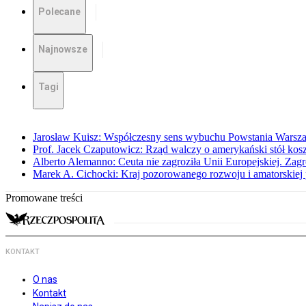
Polecane
Najnowsze
Tagi
Jarosław Kuisz: Współczesny sens wybuchu Powstania Warsz
Prof. Jacek Czaputowicz: Rząd walczy o amerykański stół kos
Alberto Alemanno: Ceuta nie zagroziła Unii Europejskiej. Zagro
Marek A. Cichocki: Kraj pozorowanego rozwoju i amatorskiej 
Promowane treści
KONTAKT
O nas
Kontakt