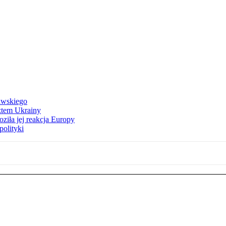
awskiego
ztem Ukrainy
ziła jej reakcja Europy
polityki