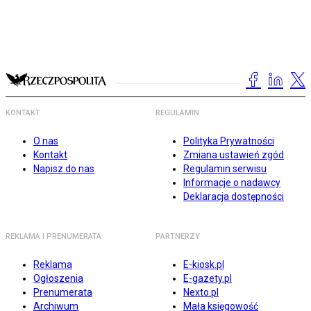
KONTAKT
REGULAMIN
O nas
Polityka Prywatności
Kontakt
Zmiana ustawień zgód
Napisz do nas
Regulamin serwisu
Informacje o nadawcy
Deklaracja dostępności
REKLAMA I PRENUMERATA
PARTNERZY
Reklama
E-kiosk.pl
Ogłoszenia
E-gazety.pl
Prenumerata
Nexto.pl
Archiwum
Mała księgowość