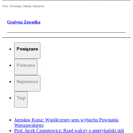
Foto: Fotorzepa, Marian Zubrzycki
Grażyna Zawadka
Powiązane
Polecane
Najnowsze
Tagi
Jarosław Kuisz: Współczesny sens wybuchu Powstania
Warszawskiego
Prof. Jacek Czaputowicz: Rząd walczy o amerykański stół