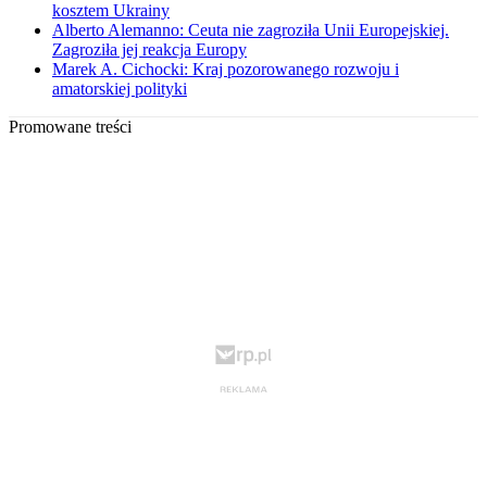
kosztem Ukrainy
Alberto Alemanno: Ceuta nie zagroziła Unii Europejskiej.
Zagroziła jej reakcja Europy
Marek A. Cichocki: Kraj pozorowanego rozwoju i
amatorskiej polityki
Promowane treści