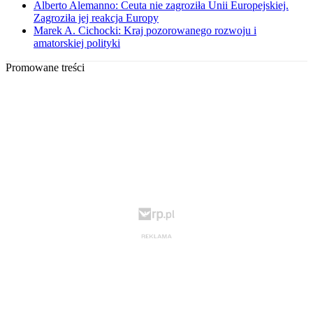
Alberto Alemanno: Ceuta nie zagroziła Unii Europejskiej.
Zagroziła jej reakcja Europy
Marek A. Cichocki: Kraj pozorowanego rozwoju i
amatorskiej polityki
Promowane treści