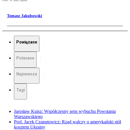
Foto: W Sieci Opinii
Tomasz Jakubowski
Powiązane
Polecane
Najnowsze
Tagi
Jarosław Kuisz: Współczesny sens wybuchu Powstania
Warszawskiego
Prof. Jacek Czaputowicz: Rząd walczy o amerykański stół
kosztem Ukrainy