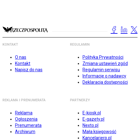
KONTAKT
REGULAMIN
O nas
Polityka Prywatności
Kontakt
Zmiana ustawień zgód
Napisz do nas
Regulamin serwisu
Informacje o nadawcy
Deklaracja dostępności
REKLAMA I PRENUMERATA
PARTNERZY
Reklama
E-kiosk.pl
Ogłoszenia
E-gazety.pl
Prenumerata
Nexto.pl
Archiwum
Mała księgowość
Kancelarierp.pl