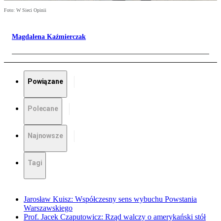
Foto: W Sieci Opinii
Magdalena Kaźmierczak
Powiązane
Polecane
Najnowsze
Tagi
Jarosław Kuisz: Współczesny sens wybuchu Powstania
Warszawskiego
Prof. Jacek Czaputowicz: Rząd walczy o amerykański stół