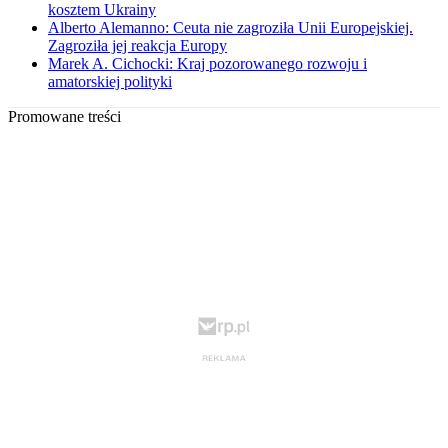
kosztem Ukrainy
Alberto Alemanno: Ceuta nie zagroziła Unii Europejskiej.
Zagroziła jej reakcja Europy
Marek A. Cichocki: Kraj pozorowanego rozwoju i
amatorskiej polityki
Promowane treści