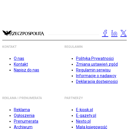
KONTAKT
REGULAMIN
O nas
Polityka Prywatności
Kontakt
Zmiana ustawień zgód
Napisz do nas
Regulamin serwisu
Informacje o nadawcy
Deklaracja dostępności
REKLAMA I PRENUMERATA
PARTNERZY
Reklama
E-kiosk.pl
Ogłoszenia
E-gazety.pl
Prenumerata
Nexto.pl
Archiwum
Mała księgowość