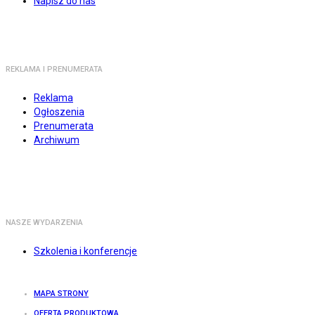
Napisz do nas
REKLAMA I PRENUMERATA
Reklama
Ogłoszenia
Prenumerata
Archiwum
NASZE WYDARZENIA
Szkolenia i konferencje
MAPA STRONY
OFERTA PRODUKTOWA