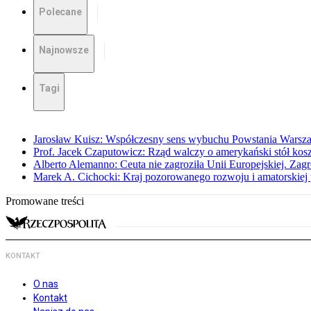
Polecane
Najnowsze
Tagi
Jarosław Kuisz: Współczesny sens wybuchu Powstania Warsz
Prof. Jacek Czaputowicz: Rząd walczy o amerykański stół kos
Alberto Alemanno: Ceuta nie zagroziła Unii Europejskiej. Zagro
Marek A. Cichocki: Kraj pozorowanego rozwoju i amatorskiej 
Promowane treści
KONTAKT
O nas
Kontakt