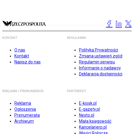
KONTAKT
REGULAMIN
O nas
Polityka Prywatności
Kontakt
Zmiana ustawień zgód
Napisz do nas
Regulamin serwisu
Informacje o nadawcy
Deklaracja dostępności
REKLAMA I PRENUMERATA
PARTNERZY
Reklama
E-kiosk.pl
Ogłoszenia
E-gazety.pl
Prenumerata
Nexto.pl
Archiwum
Mała księgowość
Kancelarierp.pl
Wieści Rolnicze