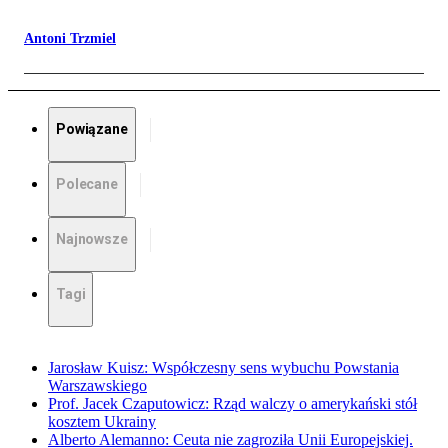
Antoni Trzmiel
Powiązane
Polecane
Najnowsze
Tagi
Jarosław Kuisz: Współczesny sens wybuchu Powstania
Warszawskiego
Prof. Jacek Czaputowicz: Rząd walczy o amerykański stół
kosztem Ukrainy
Alberto Alemanno: Ceuta nie zagroziła Unii Europejskiej.