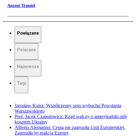
Antoni Trzmiel
Powiązane
Polecane
Najnowsze
Tagi
Jarosław Kuisz: Współczesny sens wybuchu Powstania
Warszawskiego
Prof. Jacek Czaputowicz: Rząd walczy o amerykański stół
kosztem Ukrainy
Alberto Alemanno: Ceuta nie zagroziła Unii Europejskiej.
Zagroziła jej reakcja Europy