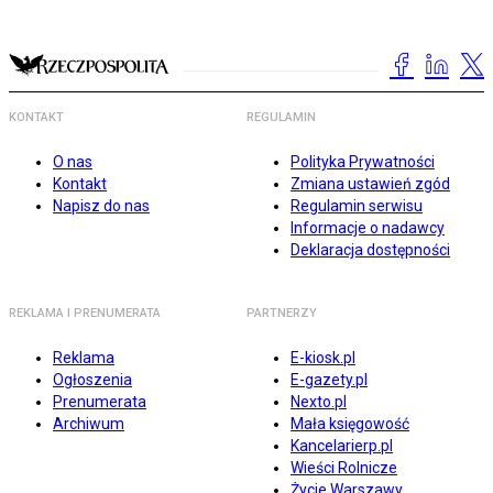
KONTAKT
REGULAMIN
O nas
Polityka Prywatności
Kontakt
Zmiana ustawień zgód
Napisz do nas
Regulamin serwisu
Informacje o nadawcy
Deklaracja dostępności
REKLAMA I PRENUMERATA
PARTNERZY
Reklama
E-kiosk.pl
Ogłoszenia
E-gazety.pl
Prenumerata
Nexto.pl
Archiwum
Mała księgowość
Kancelarierp.pl
Wieści Rolnicze
Życie Warszawy