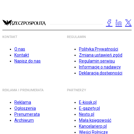
KONTAKT
REGULAMIN
O nas
Polityka Prywatności
Kontakt
Zmiana ustawień zgód
Napisz do nas
Regulamin serwisu
Informacje o nadawcy
Deklaracja dostępności
REKLAMA I PRENUMERATA
PARTNERZY
Reklama
E-kiosk.pl
Ogłoszenia
E-gazety.pl
Prenumerata
Nexto.pl
Archiwum
Mała księgowość
Kancelarierp.pl
Wieści Rolnicze