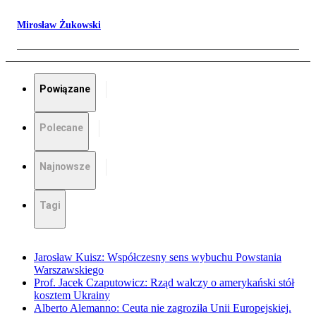
Mirosław Żukowski
Powiązane
Polecane
Najnowsze
Tagi
Jarosław Kuisz: Współczesny sens wybuchu Powstania
Warszawskiego
Prof. Jacek Czaputowicz: Rząd walczy o amerykański stół
kosztem Ukrainy
Alberto Alemanno: Ceuta nie zagroziła Unii Europejskiej.