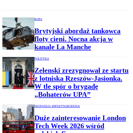
ROPA
Brytyjski abordaż tankowca
floty cieni. Nocna akcja w
kanale La Manche
POLITYKA
Zełenski zrezygnował ze startu
z lotniska Rzeszów-Jasionka.
W tle spór o brygadę
„Bohaterów UPA”
EKSPANSJA MIĘDZYNARODOWA
Duże zainteresowanie London
Tech Week 2026 wśród