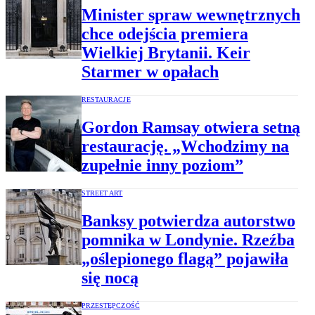
Minister spraw wewnętrznych
chce odejścia premiera
Wielkiej Brytanii. Keir
Starmer w opałach
RESTAURACJE
Gordon Ramsay otwiera setną
restaurację. „Wchodzimy na
zupełnie inny poziom”
STREET ART
Banksy potwierdza autorstwo
pomnika w Londynie. Rzeźba
„oślepionego flagą” pojawiła
się nocą
PRZESTĘPCZOŚĆ