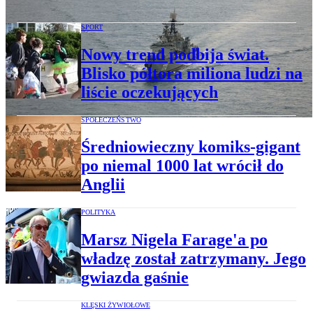
SPORT
Nowy trend podbija świat.
Blisko półtora miliona ludzi na
liście oczekujących
SPOŁECZEŃSTWO
Średniowieczny komiks-gigant
po niemal 1000 lat wrócił do
Anglii
POLITYKA
Marsz Nigela Farage'a po
władzę został zatrzymany. Jego
gwiazda gaśnie
KLĘSKI ŻYWIOŁOWE