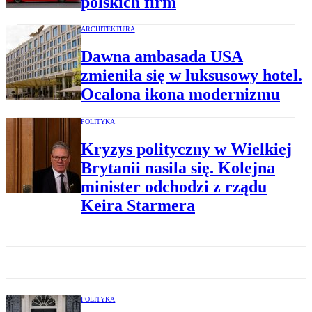
polskich firm
ARCHITEKTURA
Dawna ambasada USA
zmieniła się w luksusowy hotel.
Ocalona ikona modernizmu
POLITYKA
Kryzys polityczny w Wielkiej
Brytanii nasila się. Kolejna
minister odchodzi z rządu
Keira Starmera
POLITYKA