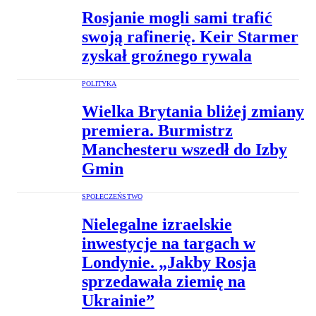
Rosjanie mogli sami trafić
swoją rafinerię. Keir Starmer
zyskał groźnego rywala
POLITYKA
Wielka Brytania bliżej zmiany
premiera. Burmistrz
Manchesteru wszedł do Izby
Gmin
SPOŁECZEŃSTWO
Nielegalne izraelskie
inwestycje na targach w
Londynie. „Jakby Rosja
sprzedawała ziemię na
Ukrainie”