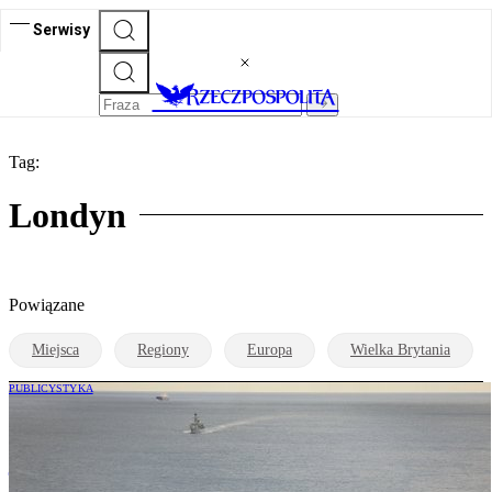
Serwisy
Tag:
Londyn
Powiązane
Miejsca
Regiony
Europa
Wielka Brytania
PUBLICYSTYKA
Marek Kutarba: Chiny pokazały Rosji,
jak bezkarnie strzelać u wybrzeży
Wielkiej Brytanii