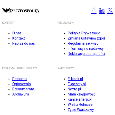
KONTAKT
REGULAMIN
O nas
Polityka Prywatności
Kontakt
Zmiana ustawień zgód
Napisz do nas
Regulamin serwisu
Informacje o nadawcy
Deklaracja dostępności
REKLAMA I PRENUMERATA
PARTNERZY
Reklama
E-kiosk.pl
Ogłoszenia
E-gazety.pl
Prenumerata
Nexto.pl
Archiwum
Mała księgowość
Kancelarierp.pl
Wieści Rolnicze
Życie Warszawy