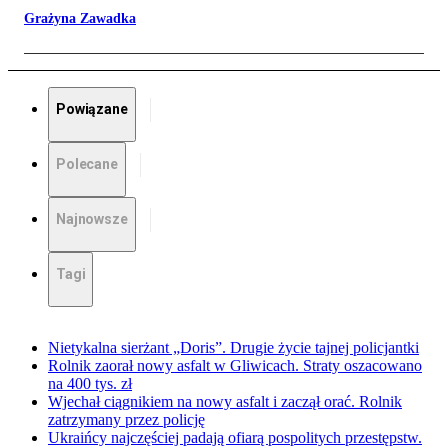
Grażyna Zawadka
Powiązane
Polecane
Najnowsze
Tagi
Nietykalna sierżant „Doris”. Drugie życie tajnej policjantki
Rolnik zaorał nowy asfalt w Gliwicach. Straty oszacowano
na 400 tys. zł
Wjechał ciągnikiem na nowy asfalt i zaczął orać. Rolnik
zatrzymany przez policję
Ukraińcy najczęściej padają ofiarą pospolitych przestępstw.