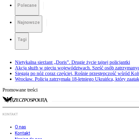
Polecane
Najnowsze
Tagi
Nietykalna sierżant „Doris”. Drugie życie tajnej policjantki
Akcja służb w pięciu województwach. Sześć osób zatrzymany
Sięgają po nóż coraz częściej. Rośnie przestępczość wśród K
Wrocław. Policja zatrzymała 18-letniego Ukraińca, który zaat
Promowane treści
KONTAKT
O nas
Kontakt