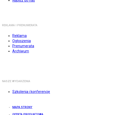
Napisz do nas
REKLAMA I PRENUMERATA
Reklama
Ogłoszenia
Prenumerata
Archiwum
NASZE WYDARZENIA
Szkolenia i konferencje
MAPA STRONY
OFERTA PRODUKTOWA