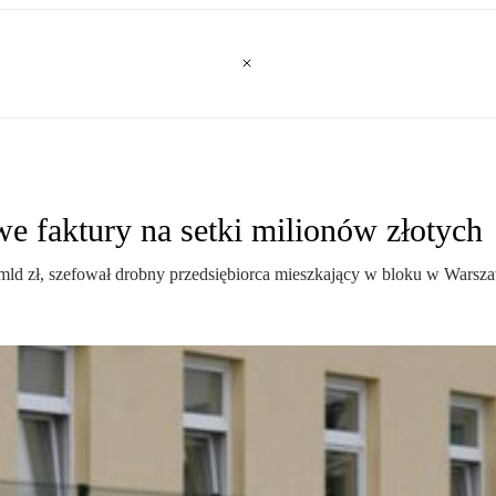
we faktury na setki milionów złotych
mld zł, szefował drobny przedsiębiorca mieszkający w bloku w Warszaw