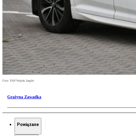
Foto: PAP/Wojtek Jargiło
Grażyna Zawadka
Powiązane