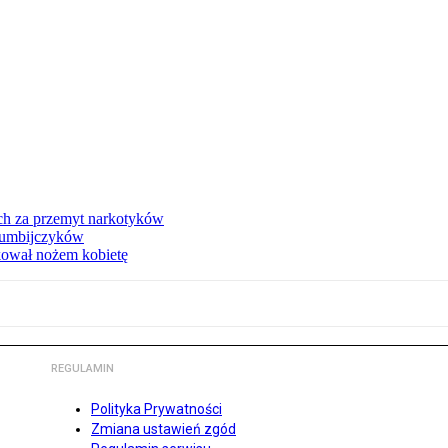
ch za przemyt narkotyków
olumbijczyków
akował nożem kobietę
REGULAMIN
Polityka Prywatności
Zmiana ustawień zgód