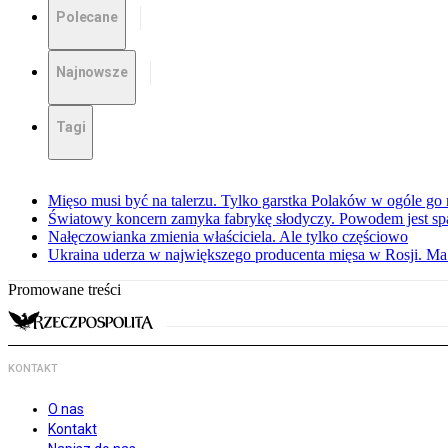
Polecane
Najnowsze
Tagi
Mięso musi być na talerzu. Tylko garstka Polaków w ogóle go 
Światowy koncern zamyka fabrykę słodyczy. Powodem jest sp
Nałęczowianka zmienia właściciela. Ale tylko częściowo
Ukraina uderza w największego producenta mięsa w Rosji. M
Promowane treści
KONTAKT
O nas
Kontakt