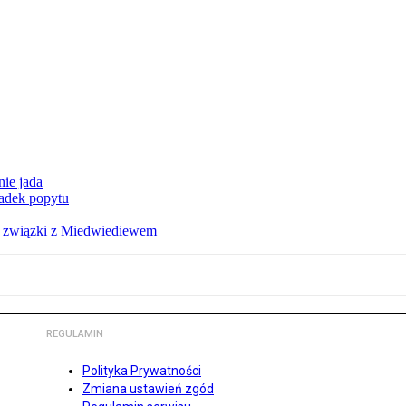
nie jada
adek popytu
a związki z Miedwiediewem
REGULAMIN
Polityka Prywatności
Zmiana ustawień zgód