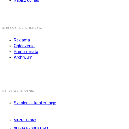
Napisz do nas
REKLAMA I PRENUMERATA
Reklama
Ogłoszenia
Prenumerata
Archiwum
NASZE WYDARZENIA
Szkolenia i konferencje
MAPA STRONY
OFERTA PRODUKTOWA