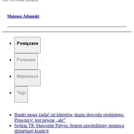
Foto: PAP/Leszek Szymański
Mateusz Adamski
Powiązane
Polecane
Najnowsze
Tagi
Banki mogą żądać od klientów skanu dowodu osobistego.
Prawnicy: jest pewne „ale”
Sędzia TK Sławomir Patyra: Jestem zawiedziony postawą
dzisiejszej koalicji