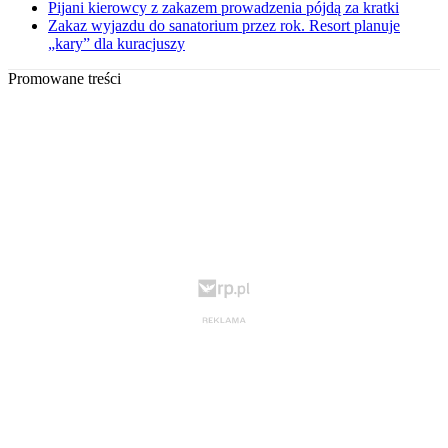
Pijani kierowcy z zakazem prowadzenia pójdą za kratki
Zakaz wyjazdu do sanatorium przez rok. Resort planuje
„kary” dla kuracjuszy
Promowane treści