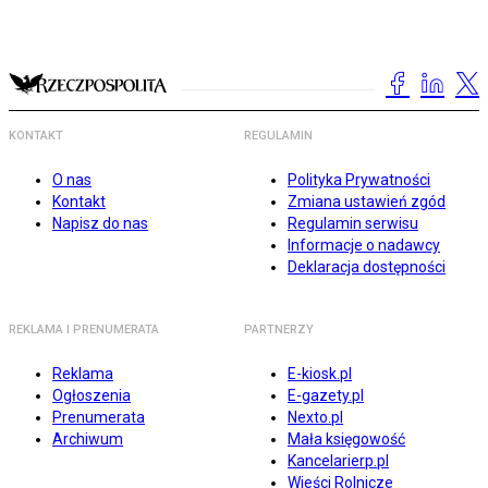
KONTAKT
REGULAMIN
O nas
Polityka Prywatności
Kontakt
Zmiana ustawień zgód
Napisz do nas
Regulamin serwisu
Informacje o nadawcy
Deklaracja dostępności
REKLAMA I PRENUMERATA
PARTNERZY
Reklama
E-kiosk.pl
Ogłoszenia
E-gazety.pl
Prenumerata
Nexto.pl
Archiwum
Mała księgowość
Kancelarierp.pl
Wieści Rolnicze