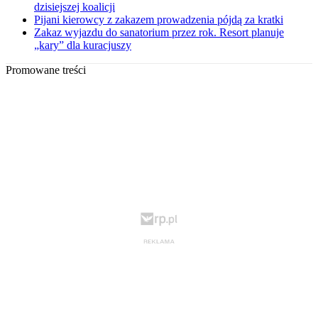
dzisiejszej koalicji
Pijani kierowcy z zakazem prowadzenia pójdą za kratki
Zakaz wyjazdu do sanatorium przez rok. Resort planuje
„kary” dla kuracjuszy
Promowane treści