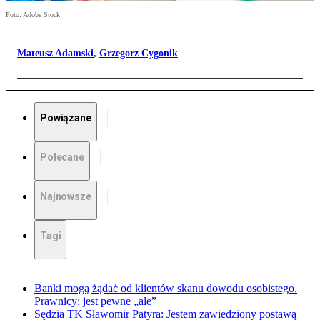
Foto: Adobe Stock
Mateusz Adamski
,
Grzegorz Cygonik
Powiązane
Polecane
Najnowsze
Tagi
Banki mogą żądać od klientów skanu dowodu osobistego.
Prawnicy: jest pewne „ale”
Sędzia TK Sławomir Patyra: Jestem zawiedziony postawą