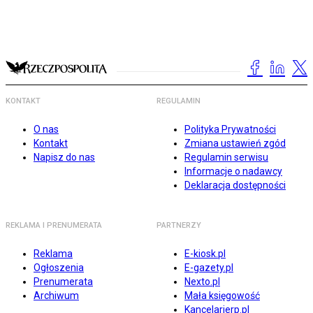
KONTAKT
REGULAMIN
O nas
Polityka Prywatności
Kontakt
Zmiana ustawień zgód
Napisz do nas
Regulamin serwisu
Informacje o nadawcy
Deklaracja dostępności
REKLAMA I PRENUMERATA
PARTNERZY
Reklama
E-kiosk.pl
Ogłoszenia
E-gazety.pl
Prenumerata
Nexto.pl
Archiwum
Mała księgowość
Kancelarierp.pl