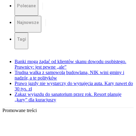
Polecane
Najnowsze
Tagi
Banki mogą żądać od klientów skanu dowodu osobistego.
Prawnicy: jest pewne „ale”
Trudna walka z samowolą budowlaną. NIK wini gminy i
nadzór, a te polityków
Prawo jazdy nie wystarczy do wynajęcia auta. Kary nawet do
30 tys. zł
Zakaz wyjazdu do sanatorium przez rok. Resort planuje
„kary” dla kuracjuszy
Promowane treści