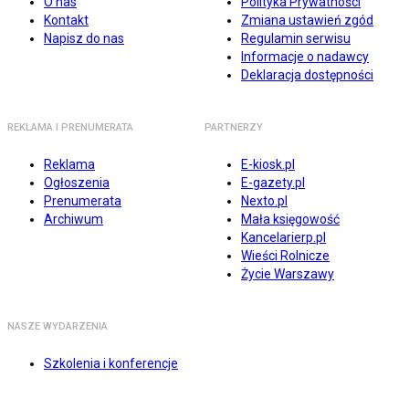
O nas
Polityka Prywatności
Kontakt
Zmiana ustawień zgód
Napisz do nas
Regulamin serwisu
Informacje o nadawcy
Deklaracja dostępności
REKLAMA I PRENUMERATA
PARTNERZY
Reklama
E-kiosk.pl
Ogłoszenia
E-gazety.pl
Prenumerata
Nexto.pl
Archiwum
Mała księgowość
Kancelarierp.pl
Wieści Rolnicze
Życie Warszawy
NASZE WYDARZENIA
Szkolenia i konferencje