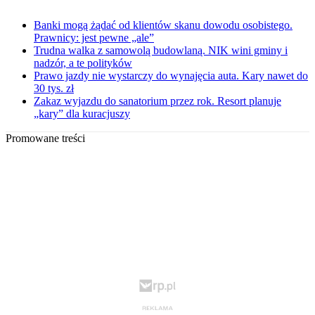
Banki mogą żądać od klientów skanu dowodu osobistego.
Prawnicy: jest pewne „ale”
Trudna walka z samowolą budowlaną. NIK wini gminy i
nadzór, a te polityków
Prawo jazdy nie wystarczy do wynajęcia auta. Kary nawet do
30 tys. zł
Zakaz wyjazdu do sanatorium przez rok. Resort planuje
„kary” dla kuracjuszy
Promowane treści