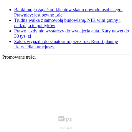
Banki mogą żądać od klientów skanu dowodu osobistego.
Prawnicy: jest pewne „ale”
Trudna walka z samowolą budowlaną. NIK wini gminy i
nadzór, a te polityków
Prawo jazdy nie wystarczy do wynajęcia auta. Kary nawet do
30 tys. zł
Zakaz wyjazdu do sanatorium przez rok. Resort planuje
„kary” dla kuracjuszy
Promowane treści