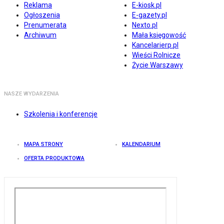
Reklama
E-kiosk.pl
Ogłoszenia
E-gazety.pl
Prenumerata
Nexto.pl
Archiwum
Mała księgowość
Kancelarierp.pl
Wieści Rolnicze
Życie Warszawy
NASZE WYDARZENIA
Szkolenia i konferencje
MAPA STRONY
KALENDARIUM
OFERTA PRODUKTOWA