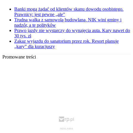
Banki mogą żądać od klientów skanu dowodu osobistego.
Prawnicy: jest pewne „ale”
Trudna walka z samowolą budowlaną. NIK wini gminy i
nadzór, a te polityków
Prawo jazdy nie wystarczy do wynajęcia auta. Kary nawet do
30 tys. zł
Zakaz wyjazdu do sanatorium przez rok. Resort planuje
„kary” dla kuracjuszy
Promowane treści