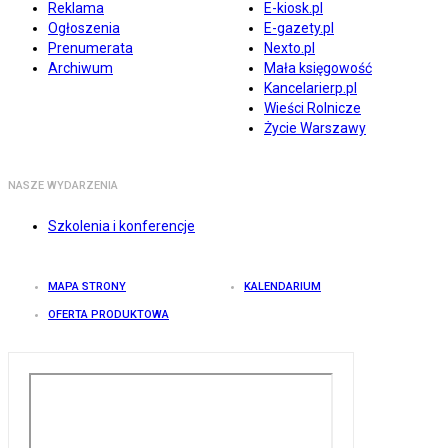
Reklama
E-kiosk.pl
Ogłoszenia
E-gazety.pl
Prenumerata
Nexto.pl
Archiwum
Mała księgowość
Kancelarierp.pl
Wieści Rolnicze
Życie Warszawy
NASZE WYDARZENIA
Szkolenia i konferencje
MAPA STRONY
KALENDARIUM
OFERTA PRODUKTOWA