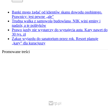
Banki mogą żądać od klientów skanu dowodu osobistego.
Prawnicy: jest pewne „ale”
Trudna walka z samowolą budowlaną. NIK wini gminy i
nadzór, a te polityków
Prawo jazdy nie wystarczy do wynajęcia auta. Kary nawet do
30 tys. zł
Zakaz wyjazdu do sanatorium przez rok. Resort planuje
„kary” dla kuracjuszy
Promowane treści