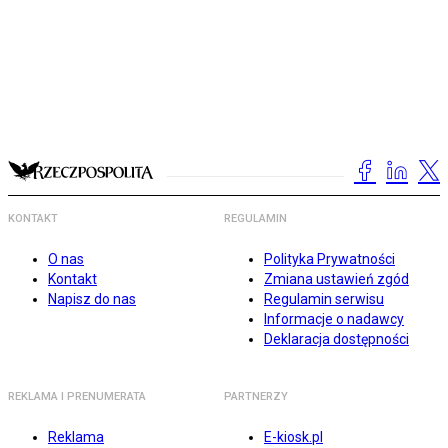
KONTAKT
REGULAMIN
O nas
Polityka Prywatności
Kontakt
Zmiana ustawień zgód
Napisz do nas
Regulamin serwisu
Informacje o nadawcy
Deklaracja dostępności
REKLAMA I PRENUMERATA
PARTNERZY
Reklama
E-kiosk.pl