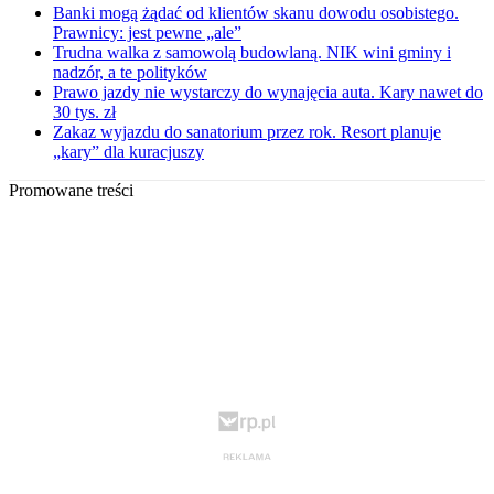
Banki mogą żądać od klientów skanu dowodu osobistego.
Prawnicy: jest pewne „ale”
Trudna walka z samowolą budowlaną. NIK wini gminy i
nadzór, a te polityków
Prawo jazdy nie wystarczy do wynajęcia auta. Kary nawet do
30 tys. zł
Zakaz wyjazdu do sanatorium przez rok. Resort planuje
„kary” dla kuracjuszy
Promowane treści