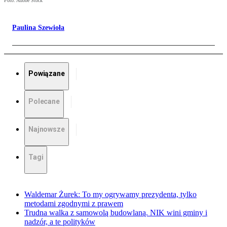
Foto: Adobe Stock
Paulina Szewioła
Powiązane
Polecane
Najnowsze
Tagi
Waldemar Żurek: To my ogrywamy prezydenta, tylko
metodami zgodnymi z prawem
Trudna walka z samowolą budowlaną. NIK wini gminy i
nadzór, a te polityków