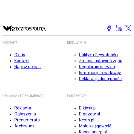
KONTAKT
REGULAMIN
O nas
Polityka Prywatności
Kontakt
Zmiana ustawień zgód
Napisz do nas
Regulamin serwisu
Informacje o nadawcy
Deklaracja dostępności
REKLAMA I PRENUMERATA
PARTNERZY
Reklama
E-kiosk.pl
Ogłoszenia
E-gazety.pl
Prenumerata
Nexto.pl
Archiwum
Mała księgowość
Kancelarierp.pl