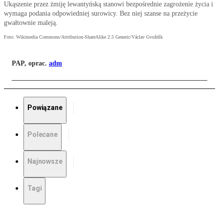
Ukąszenie przez żmiję lewantyńską stanowi bezpośrednie zagrożenie życia i
wymaga podania odpowiedniej surowicy. Bez niej szanse na przeżycie
gwałtownie maleją.
Foto: Wikimedia Commons/Attribution-ShareAlike 2.5 Generic/Václav Gvoždík
PAP, oprac.
adm
Powiązane
Polecane
Najnowsze
Tagi