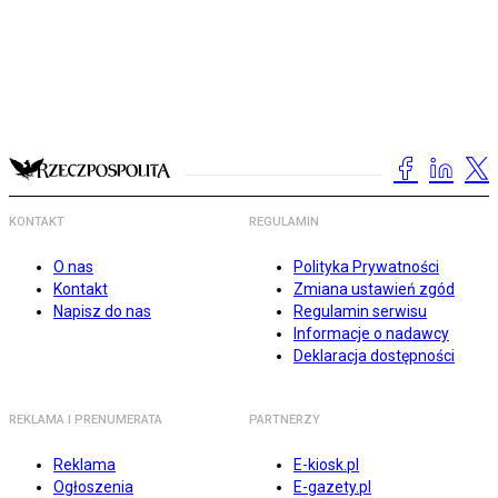
KONTAKT
REGULAMIN
O nas
Polityka Prywatności
Kontakt
Zmiana ustawień zgód
Napisz do nas
Regulamin serwisu
Informacje o nadawcy
Deklaracja dostępności
REKLAMA I PRENUMERATA
PARTNERZY
Reklama
E-kiosk.pl
Ogłoszenia
E-gazety.pl