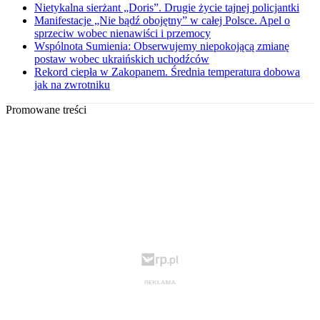
Nietykalna sierżant „Doris”. Drugie życie tajnej policjantki
Manifestacje „Nie bądź obojętny” w całej Polsce. Apel o
sprzeciw wobec nienawiści i przemocy
Wspólnota Sumienia: Obserwujemy niepokojącą zmianę
postaw wobec ukraińskich uchodźców
Rekord ciepła w Zakopanem. Średnia temperatura dobowa
jak na zwrotniku
Promowane treści