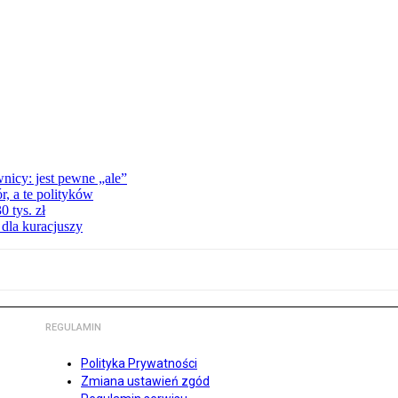
nicy: jest pewne „ale”
, a te polityków
 tys. zł
 dla kuracjuszy
REGULAMIN
Polityka Prywatności
Zmiana ustawień zgód