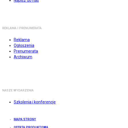
Napisz do nas
REKLAMA I PRENUMERATA
Reklama
Ogłoszenia
Prenumerata
Archiwum
NASZE WYDARZENIA
Szkolenia i konferencje
MAPA STRONY
OFERTA PRODUKTOWA