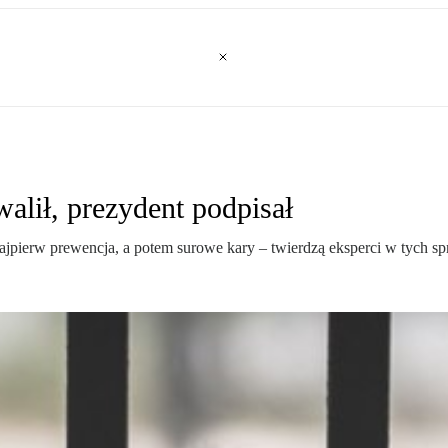
alił, prezydent podpisał
ajpierw prewencja, a potem surowe kary – twierdzą eksperci w tych sp