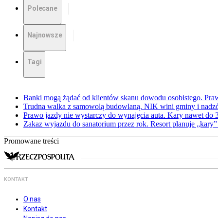
Polecane
Najnowsze
Tagi
Banki mogą żądać od klientów skanu dowodu osobistego. Praw
Trudna walka z samowolą budowlaną. NIK wini gminy i nadzór
Prawo jazdy nie wystarczy do wynajęcia auta. Kary nawet do 30
Zakaz wyjazdu do sanatorium przez rok. Resort planuje „kary”
Promowane treści
KONTAKT
O nas
Kontakt