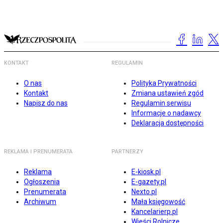
KONTAKT
REGULAMIN
O nas
Polityka Prywatności
Kontakt
Zmiana ustawień zgód
Napisz do nas
Regulamin serwisu
Informacje o nadawcy
Deklaracja dostępności
REKLAMA I PRENUMERATA
PARTNERZY
Reklama
E-kiosk.pl
Ogłoszenia
E-gazety.pl
Prenumerata
Nexto.pl
Archiwum
Mała księgowość
Kancelarierp.pl
Wieści Rolnicze