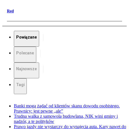
Red
Powiązane
Polecane
Najnowsze
Tagi
Banki mogą żądać od klientów skanu dowodu osobistego.
Prawnicy: jest pewne „ale”
Trudna walka z samowolą budowlaną. NIK wini gminy i
nadzór, a te polityków
Prawo jazdy nie wystarczy do wynajęcia auta. Kary nawet do