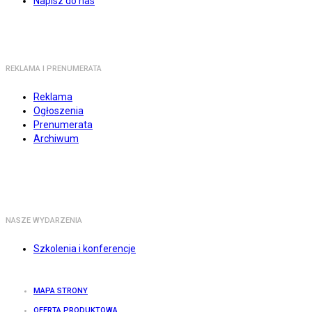
Napisz do nas
REKLAMA I PRENUMERATA
Reklama
Ogłoszenia
Prenumerata
Archiwum
NASZE WYDARZENIA
Szkolenia i konferencje
MAPA STRONY
OFERTA PRODUKTOWA