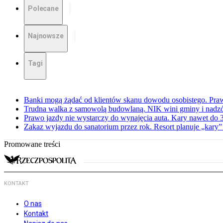
Polecane
Najnowsze
Tagi
Banki mogą żądać od klientów skanu dowodu osobistego. Praw
Trudna walka z samowolą budowlaną. NIK wini gminy i nadzór
Prawo jazdy nie wystarczy do wynajęcia auta. Kary nawet do 30
Zakaz wyjazdu do sanatorium przez rok. Resort planuje „kary”
Promowane treści
KONTAKT
O nas
Kontakt