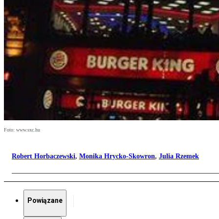
Foto: www.sxc.hu
Robert Horbaczewski
,
Monika Hrycko-Skowron
,
Julia Rzemek
Powiązane