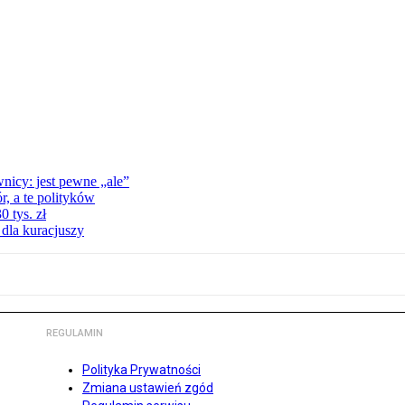
nicy: jest pewne „ale”
, a te polityków
 tys. zł
 dla kuracjuszy
REGULAMIN
Polityka Prywatności
Zmiana ustawień zgód