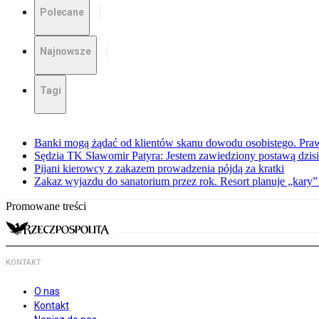
Polecane
Najnowsze
Tagi
Banki mogą żądać od klientów skanu dowodu osobistego. Praw
Sędzia TK Sławomir Patyra: Jestem zawiedziony postawą dzisiej
Pijani kierowcy z zakazem prowadzenia pójdą za kratki
Zakaz wyjazdu do sanatorium przez rok. Resort planuje „kary”
Promowane treści
KONTAKT
O nas
Kontakt