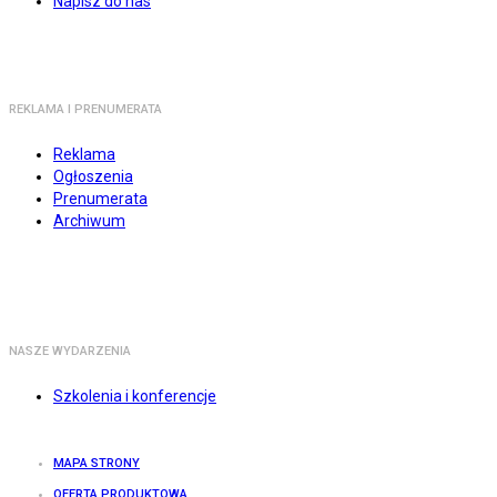
Napisz do nas
REKLAMA I PRENUMERATA
Reklama
Ogłoszenia
Prenumerata
Archiwum
NASZE WYDARZENIA
Szkolenia i konferencje
MAPA STRONY
OFERTA PRODUKTOWA