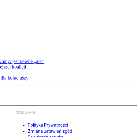
nicy: jest pewne „ale”
szej koalicji
 dla kuracjuszy
REGULAMIN
Polityka Prywatności
Zmiana ustawień zgód