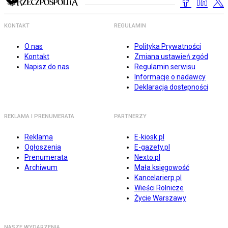
KONTAKT
REGULAMIN
O nas
Polityka Prywatności
Kontakt
Zmiana ustawień zgód
Napisz do nas
Regulamin serwisu
Informacje o nadawcy
Deklaracja dostępności
REKLAMA I PRENUMERATA
PARTNERZY
Reklama
E-kiosk.pl
Ogłoszenia
E-gazety.pl
Prenumerata
Nexto.pl
Archiwum
Mała księgowość
Kancelarierp.pl
Wieści Rolnicze
Życie Warszawy
NASZE WYDARZENIA