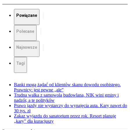
Powiązane
Polecane
Najnowsze
Tagi
Banki mogą żądać od klientów skanu dowodu osobistego.
Prawnicy: jest pewne „ale”
Trudna walka z samowolą budowlaną. NIK wini gminy i
nadzór, a te polityków
Prawo jazdy nie wystarczy do wynajęcia auta. Kary nawet do
30 tys. zł
Zakaz wyjazdu do sanatorium przez rok. Resort planuje
„kary” dla kuracjuszy