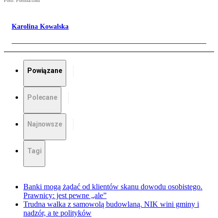
Foto: Fotolia.com
Karolina Kowalska
Powiązane
Polecane
Najnowsze
Tagi
Banki mogą żądać od klientów skanu dowodu osobistego.
Prawnicy: jest pewne „ale”
Trudna walka z samowolą budowlaną. NIK wini gminy i
nadzór, a te polityków