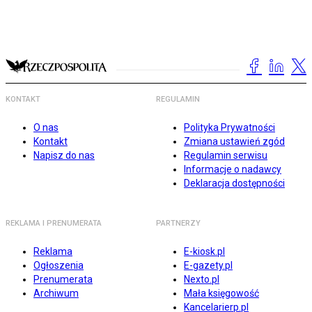
KONTAKT
REGULAMIN
O nas
Polityka Prywatności
Kontakt
Zmiana ustawień zgód
Napisz do nas
Regulamin serwisu
Informacje o nadawcy
Deklaracja dostępności
REKLAMA I PRENUMERATA
PARTNERZY
Reklama
E-kiosk.pl
Ogłoszenia
E-gazety.pl
Prenumerata
Nexto.pl
Archiwum
Mała księgowość
Kancelarierp.pl