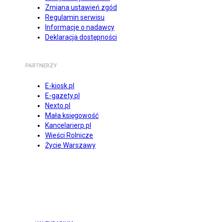
Zmiana ustawień zgód
Regulamin serwisu
Informacje o nadawcy
Deklaracja dostępności
PARTNERZY
E-kiosk.pl
E-gazety.pl
Nexto.pl
Mała księgowość
Kancelarierp.pl
Wieści Rolnicze
Życie Warszawy