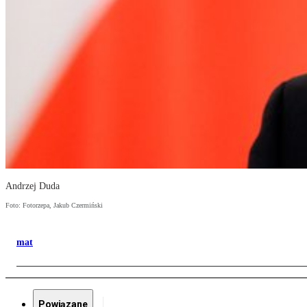
Andrzej Duda
Foto: Fotorzepa, Jakub Czermiński
mat
Powiązane