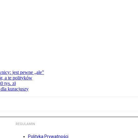
nicy: jest pewne „ale”
, a te polityków
 tys. zł
 dla kuracjuszy
REGULAMIN
Polityka Prywatności