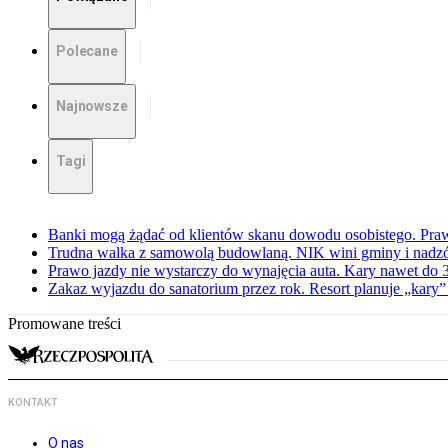
Polecane
Najnowsze
Tagi
Banki mogą żądać od klientów skanu dowodu osobistego. Praw
Trudna walka z samowolą budowlaną. NIK wini gminy i nadzór
Prawo jazdy nie wystarczy do wynajęcia auta. Kary nawet do 30
Zakaz wyjazdu do sanatorium przez rok. Resort planuje „kary”
Promowane treści
KONTAKT
O nas