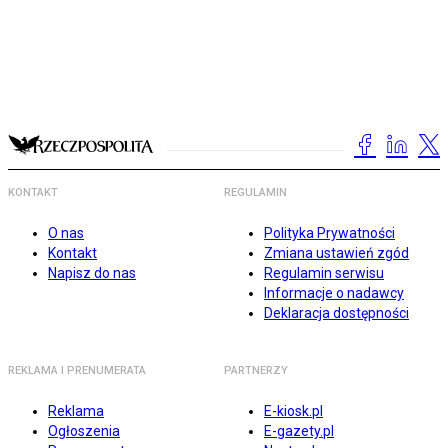
KONTAKT
REGULAMIN
O nas
Polityka Prywatności
Kontakt
Zmiana ustawień zgód
Napisz do nas
Regulamin serwisu
Informacje o nadawcy
Deklaracja dostępności
REKLAMA I PRENUMERATA
PARTNERZY
Reklama
E-kiosk.pl
Ogłoszenia
E-gazety.pl