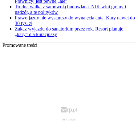
Prawnicy: jest pewne „ale”
Trudna walka z samowolą budowlaną. NIK wini gminy i
nadzór, a te polityków
Prawo jazdy nie wystarczy do wynajęcia auta. Kary nawet do
30 tys. zł
Zakaz wyjazdu do sanatorium przez rok. Resort planuje
„kary” dla kuracjuszy
Promowane treści