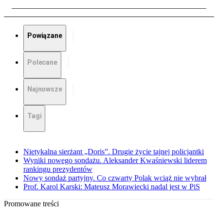
Powiązane
Polecane
Najnowsze
Tagi
Nietykalna sierżant „Doris”. Drugie życie tajnej policjantki
Wyniki nowego sondażu. Aleksander Kwaśniewski liderem
rankingu prezydentów
Nowy sondaż partyjny. Co czwarty Polak wciąż nie wybrał
Prof. Karol Karski: Mateusz Morawiecki nadal jest w PiS
Promowane treści