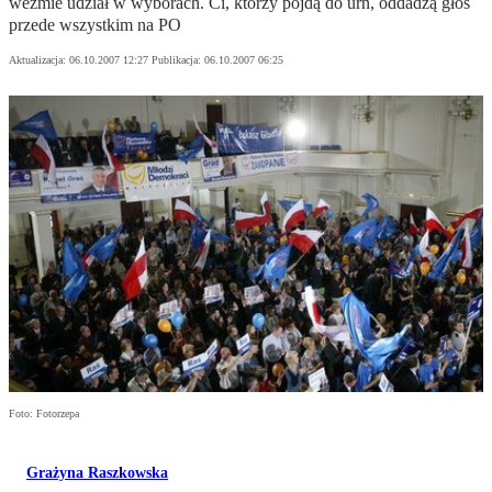
weźmie udział w wyborach. Ci, którzy pójdą do urn, oddadzą głos
przede wszystkim na PO
Aktualizacja:
06.10.2007 12:27
Publikacja:
06.10.2007 06:25
Foto: Fotorzepa
Grażyna Raszkowska