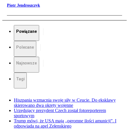
Piotr Jendroszczyk
Powiązane
Polecane
Najnowsze
Tagi
Hiszpania wzmacnia swoje siły w Ceucie. Do eksklawy
skierowano dwa okręty wojenne
Urzędujący prezydent Czech został fotoreporterem
sportowym
Trump mówi, że USA mają „ogromne ilości amunicji”. I
odpowiada na apel Zełenskiego