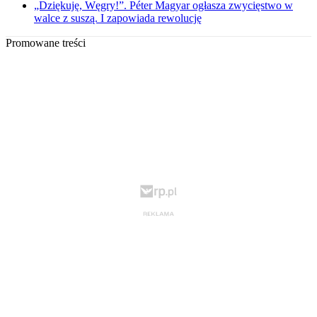
„Dziękuję, Węgry!”. Péter Magyar ogłasza zwycięstwo w
walce z suszą. I zapowiada rewolucję
Promowane treści