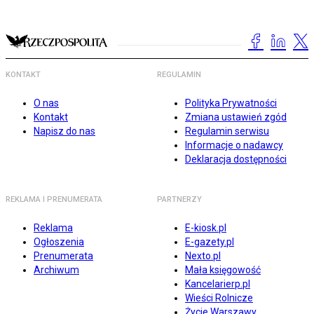
KONTAKT
REGULAMIN
O nas
Polityka Prywatności
Kontakt
Zmiana ustawień zgód
Napisz do nas
Regulamin serwisu
Informacje o nadawcy
Deklaracja dostępności
REKLAMA I PRENUMERATA
PARTNERZY
Reklama
E-kiosk.pl
Ogłoszenia
E-gazety.pl
Prenumerata
Nexto.pl
Archiwum
Mała księgowość
Kancelarierp.pl
Wieści Rolnicze
Życie Warszawy