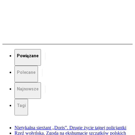
Powiązane
Polecane
Najnowsze
Tagi
Nietykalna sierżant „Doris”. Drugie życie tajnej policjantki
Rzeź wołyńska. Zgoda na ekshumacje szczątków polskich