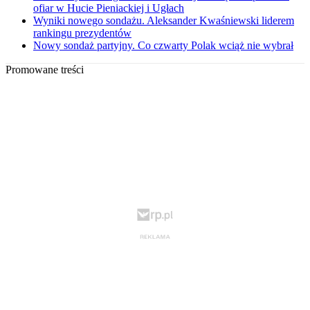
ofiar w Hucie Pieniackiej i Ugłach
Wyniki nowego sondażu. Aleksander Kwaśniewski liderem
rankingu prezydentów
Nowy sondaż partyjny. Co czwarty Polak wciąż nie wybrał
Promowane treści