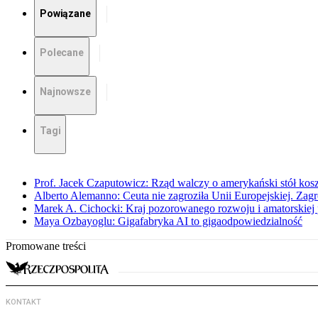
Powiązane
Polecane
Najnowsze
Tagi
Prof. Jacek Czaputowicz: Rząd walczy o amerykański stół kos
Alberto Alemanno: Ceuta nie zagroziła Unii Europejskiej. Zagro
Marek A. Cichocki: Kraj pozorowanego rozwoju i amatorskiej 
Maya Ozbayoglu: Gigafabryka AI to gigaodpowiedzialność
Promowane treści
KONTAKT