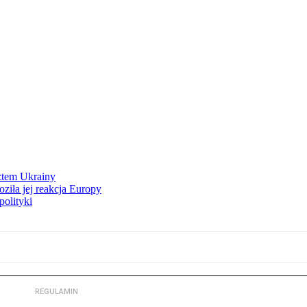
ztem Ukrainy
ziła jej reakcja Europy
polityki
REGULAMIN