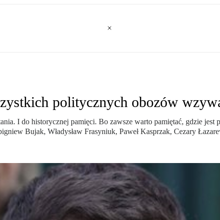
szystkich politycznych obozów wzyw
 I do historycznej pamięci. Bo zawsze warto pamiętać, gdzie jest przy
ją Zbigniew Bujak, Władysław Frasyniuk, Paweł Kasprzak, Cezary Łazar