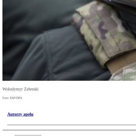
Wołodymyr Zełenski
Foto: PAP/DPA
Autorzy apelu