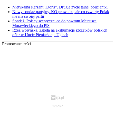
Nietykalna sierżant „Doris”. Drugie życie tajnej policjantki
Nowy sondaż partyjny. KO prowadzi, ale co czwarty Polak
nie ma swojej partii
Sondaż: Polacy sceptyczni co do powrotu Mateusza
Morawieckiego do PiS
Rzeź wołyńska. Zgoda na ekshumacje szczątków polskich
ofiar w Hucie Pieniackiej i Ugłach
Promowane treści