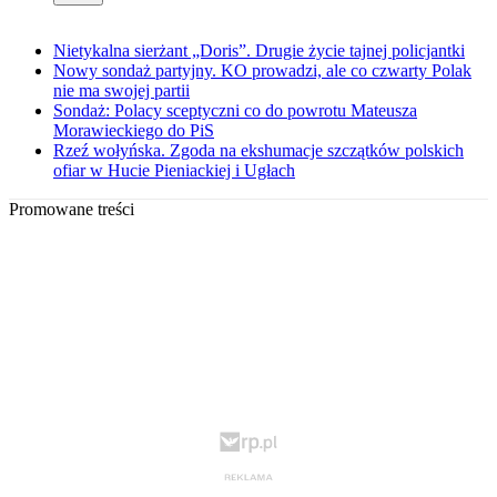
Nietykalna sierżant „Doris”. Drugie życie tajnej policjantki
Nowy sondaż partyjny. KO prowadzi, ale co czwarty Polak
nie ma swojej partii
Sondaż: Polacy sceptyczni co do powrotu Mateusza
Morawieckiego do PiS
Rzeź wołyńska. Zgoda na ekshumacje szczątków polskich
ofiar w Hucie Pieniackiej i Ugłach
Promowane treści