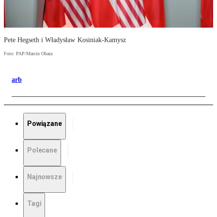
Pete Hegseth i Władysław Kosiniak-Kamysz
Foto: PAP/Marcin Obara
arb
Powiązane
Polecane
Najnowsze
Tagi