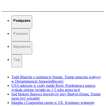
Powiązane
Polecane
Najnowsze
Tagi
Todd Blanche z nominacją Senatu. Trump umacnia wpływy
w Departamencie Sprawiedliwości
USA uderzają w czuły punkt Rosji. Przełomowa ustawa
zyskała zielone światło po 1,5 roku negocjacji
Sąd blokuje flagową inwestycję przy Białym Domu. Trump
może być wściekły
Islandia i Czarnogóra razem w UE. Komisarz wskazuje