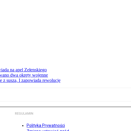
iada na apel Zełenskiego
owano dwa okręty wojenne
 z suszą. I zapowiada rewolucję
REGULAMIN
Polityka Prywatności