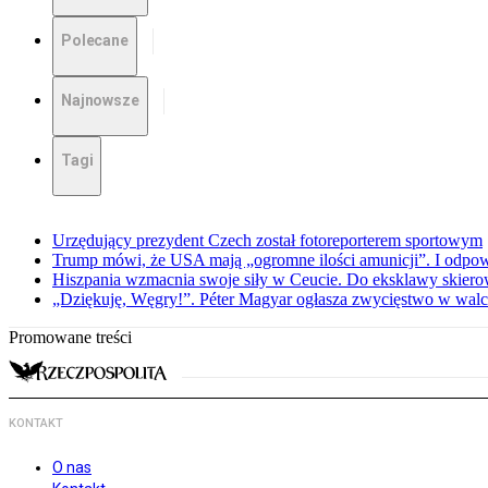
Polecane
Najnowsze
Tagi
Urzędujący prezydent Czech został fotoreporterem sportowym
Trump mówi, że USA mają „ogromne ilości amunicji”. I odpow
Hiszpania wzmacnia swoje siły w Ceucie. Do eksklawy skier
„Dziękuję, Węgry!”. Péter Magyar ogłasza zwycięstwo w walce
Promowane treści
KONTAKT
O nas