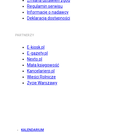
Zmiana ustawień zgód
Regulamin serwisu
Informacje o nadawcy
Deklaracja dostępności
PARTNERZY
E-kiosk.pl
E-gazety.pl
Nexto.pl
Mała księgowość
Kancelarierp.pl
Wieści Rolnicze
Życie Warszawy
KALENDARIUM