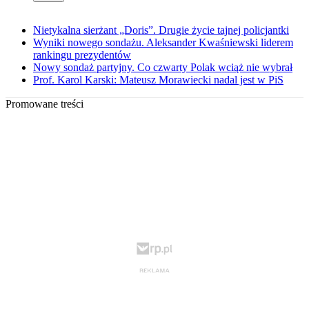
Nietykalna sierżant „Doris”. Drugie życie tajnej policjantki
Wyniki nowego sondażu. Aleksander Kwaśniewski liderem
rankingu prezydentów
Nowy sondaż partyjny. Co czwarty Polak wciąż nie wybrał
Prof. Karol Karski: Mateusz Morawiecki nadal jest w PiS
Promowane treści