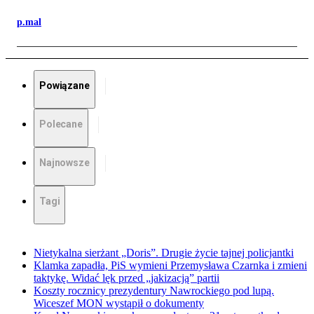
p.mal
Powiązane
Polecane
Najnowsze
Tagi
Nietykalna sierżant „Doris”. Drugie życie tajnej policjantki
Klamka zapadła, PiS wymieni Przemysława Czarnka i zmieni
taktykę. Widać lęk przed „jakizacją” partii
Koszty rocznicy prezydentury Nawrockiego pod lupą.
Wiceszef MON wystąpił o dokumenty