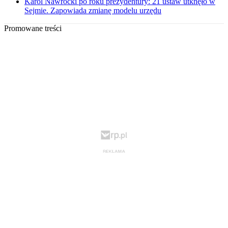
Karol Nawrocki po roku prezydentury: 21 ustaw utknęło w
Sejmie. Zapowiada zmianę modelu urzędu
Promowane treści