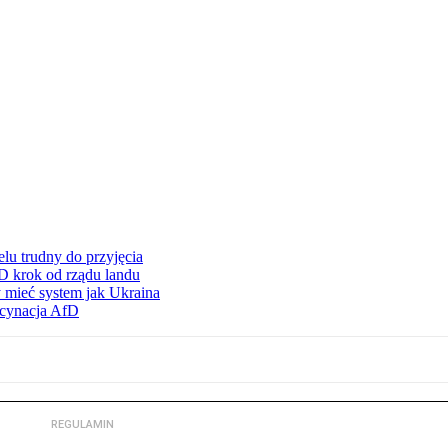
lu trudny do przyjęcia
D krok od rządu landu
 mieć system jak Ukraina
scynacja AfD
REGULAMIN