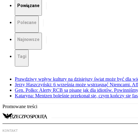
Powiązane
Polecane
Najnowsze
Tagi
Prawdziwy wpływ kultury na dzisiejszy świat może być dla wie
Jerzy Haszczyński: 6 września może wstrząsnąć Niemcami. Af
Gen. Polko: Alerty RCB są pisane jak dla idiotów. Powinniśmy
Kataryna: Mentzen boleśnie przekonał się, czym kończy się fa
Promowane treści
KONTAKT