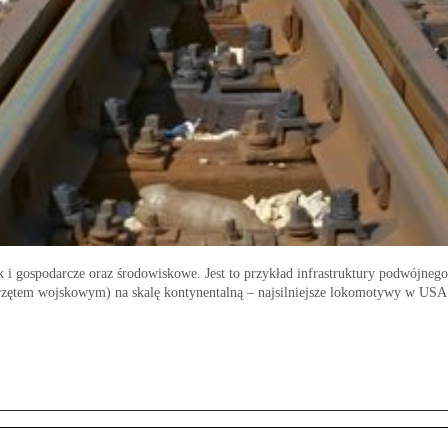
k i gospodarcze oraz środowiskowe. Jest to przykład infrastruktury podwójneg
rzętem wojskowym) na skalę kontynentalną – najsilniejsze lokomotywy w USA