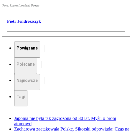
Foto: Reuters/Leonhard Foeger
Piotr Jendroszczyk
Powiązane
Polecane
Najnowsze
Tagi
Japonia nie była tak zagrożona od 80 lat. Myśli o broni
atomowej
Zacharowa zaatakowała Polskę. Sikorski odpowiada: Czas na