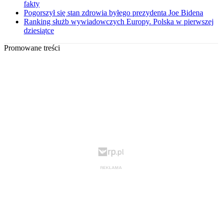
fakty
Pogorszył się stan zdrowia byłego prezydenta Joe Bidena
Ranking służb wywiadowczych Europy. Polska w pierwszej
dziesiątce
Promowane treści