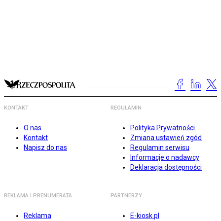
KONTAKT
REGULAMIN
O nas
Polityka Prywatności
Kontakt
Zmiana ustawień zgód
Napisz do nas
Regulamin serwisu
Informacje o nadawcy
Deklaracja dostępności
REKLAMA I PRENUMERATA
PARTNERZY
Reklama
E-kiosk.pl