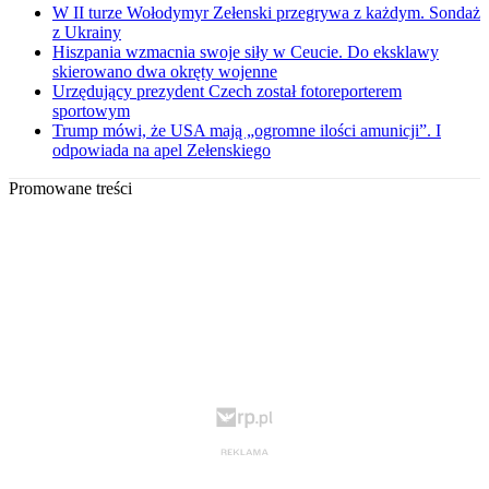
W II turze Wołodymyr Zełenski przegrywa z każdym. Sondaż
z Ukrainy
Hiszpania wzmacnia swoje siły w Ceucie. Do eksklawy
skierowano dwa okręty wojenne
Urzędujący prezydent Czech został fotoreporterem
sportowym
Trump mówi, że USA mają „ogromne ilości amunicji”. I
odpowiada na apel Zełenskiego
Promowane treści