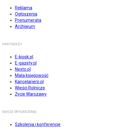
Reklama
Ogłoszenia
Prenumerata
Archiwum
PARTNERZY
E-kiosk.pl
E-gazety.pl
Nexto.pl
Mała księgowość
Kancelarierp.pl
Wieści Rolnicze
Życie Warszawy
NASZE WYDARZENIA
Szkolenia i konferencje