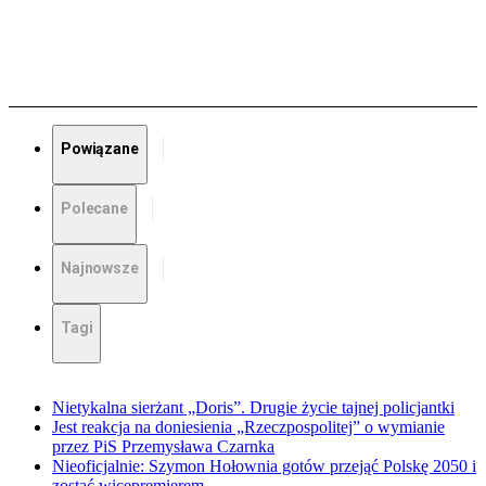
Powiązane
Polecane
Najnowsze
Tagi
Nietykalna sierżant „Doris”. Drugie życie tajnej policjantki
Jest reakcja na doniesienia „Rzeczpospolitej” o wymianie
przez PiS Przemysława Czarnka
Nieoficjalnie: Szymon Hołownia gotów przejąć Polskę 2050 i
zostać wicepremierem