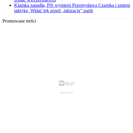
Klamka zapadła, PiS wymieni Przemysława Czarnka i zmieni
taktykę. Widać lęk przed „jakizacją” partii
Promowane treści