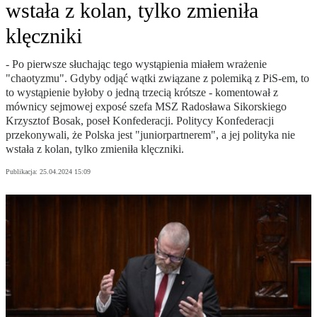
wstała z kolan, tylko zmieniła
klęczniki
- Po pierwsze słuchając tego wystąpienia miałem wrażenie
"chaotyzmu". Gdyby odjąć wątki związane z polemiką z PiS-em, to
to wystąpienie byłoby o jedną trzecią krótsze - komentował z
mównicy sejmowej exposé szefa MSZ Radosława Sikorskiego
Krzysztof Bosak, poseł Konfederacji. Politycy Konfederacji
przekonywali, że Polska jest "juniorpartnerem", a jej polityka nie
wstała z kolan, tylko zmieniła klęczniki.
Publikacja:
25.04.2024 15:09