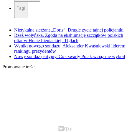
Tagi
Nietykalna sierżant „Doris”. Drugie życie tajnej policjantki
Rzeź wołyńska. Zgoda na ekshumacje szczątków polskich
ofiar w Hucie Pieniackiej i Ugłach
Wyniki nowego sondażu. Aleksander Kwaśniewski liderem
rankingu prezydentów
Nowy sondaż partyjny. Co czwarty Polak wciąż nie wybrał
Promowane treści