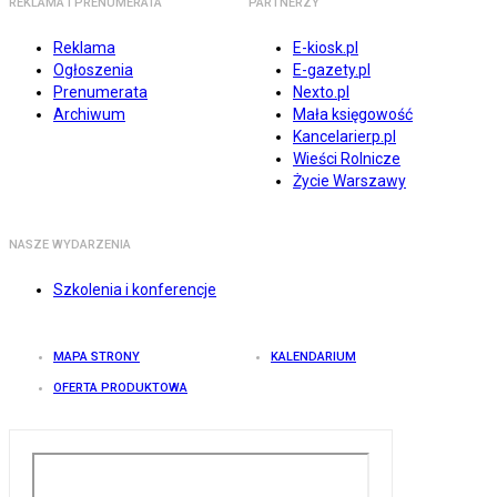
REKLAMA I PRENUMERATA
PARTNERZY
Reklama
E-kiosk.pl
Ogłoszenia
E-gazety.pl
Prenumerata
Nexto.pl
Archiwum
Mała księgowość
Kancelarierp.pl
Wieści Rolnicze
Życie Warszawy
NASZE WYDARZENIA
Szkolenia i konferencje
MAPA STRONY
KALENDARIUM
OFERTA PRODUKTOWA